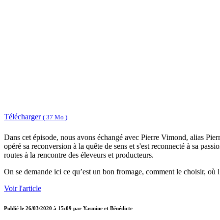
Télécharger
( 37 Mo )
Dans cet épisode, nous avons échangé avec Pierre Vimond, alias Pierr
opéré sa reconversion à la quête de sens et s'est reconnecté à sa passio
routes à la rencontre des éleveurs et producteurs.
On se demande ici ce qu’est un bon fromage, comment le choisir, où l
Voir l'article
Publié le
26/03/2020 à 15:09
par
Yasmine et Bénédicte